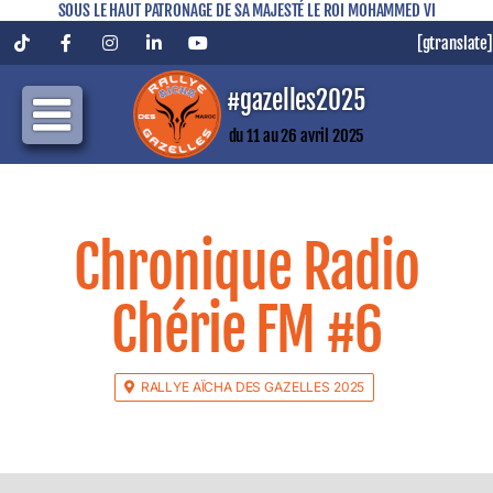
SOUS LE HAUT PATRONAGE DE SA MAJESTÉ LE ROI MOHAMMED VI
[gtranslate]
Tiktok
Facebook
Instagram
LinkedIn
YouTube
#gazelles2025
du 11 au 26 avril 2025
Chronique Radio
Chérie FM #6
RALLYE AÏCHA DES GAZELLES 2025