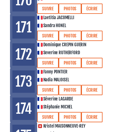
170
SUIVRE
PHOTOS
ÉCRIRE
Laetitia JACOMELLI
171
Sandra HONEL
SUIVRE
PHOTOS
ÉCRIRE
Dominique CREPIN GUERIN
172
Severine RUTHERFORD
SUIVRE
PHOTOS
ÉCRIRE
Fanny PONTIER
173
Nadia MALOISEL
SUIVRE
PHOTOS
ÉCRIRE
Séverine LAGARDE
174
Stéphanie MICHEL
SUIVRE
PHOTOS
ÉCRIRE
Kristel MAISONNEUVE-REY