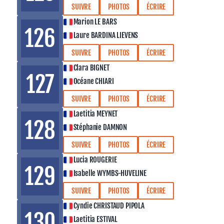
SUIVRE
PHOTOS
ÉCRIRE
Marion LE BARS
126
Laure BARDINA LIEVENS
SUIVRE
PHOTOS
ÉCRIRE
Clara BIGNET
127
Océane CHIARI
SUIVRE
PHOTOS
ÉCRIRE
Laetitia MEYNET
128
Stéphanie DAMNON
SUIVRE
PHOTOS
ÉCRIRE
Lucia ROUGERIE
129
Isabelle WYMBS-HUVELINE
SUIVRE
PHOTOS
ÉCRIRE
Cyndie CHRISTAUD PIPOLA
130
Laetitia ESTIVAL