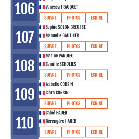
106
Vanessa TRAUQUET
SUIVRE
PHOTOS
ÉCRIRE
Sophie SOLON BREUSSE
107
Manuelle GAUTHIER
SUIVRE
PHOTOS
ÉCRIRE
Marine PARDIEU
108
Camille SCHOLTES
SUIVRE
PHOTOS
ÉCRIRE
Isabelle CORSIN
109
Clara CORSIN
SUIVRE
PHOTOS
ÉCRIRE
Chloé HAUER
110
Bérengère HAUER
SUIVRE
PHOTOS
ÉCRIRE