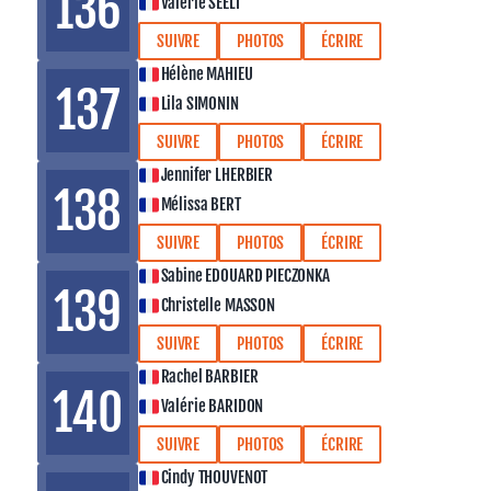
136
Valérie SEELI
SUIVRE
PHOTOS
ÉCRIRE
Hélène MAHIEU
137
Lila SIMONIN
SUIVRE
PHOTOS
ÉCRIRE
Jennifer LHERBIER
138
Mélissa BERT
SUIVRE
PHOTOS
ÉCRIRE
Sabine EDOUARD PIECZONKA
139
Christelle MASSON
SUIVRE
PHOTOS
ÉCRIRE
Rachel BARBIER
140
Valérie BARIDON
SUIVRE
PHOTOS
ÉCRIRE
Cindy THOUVENOT