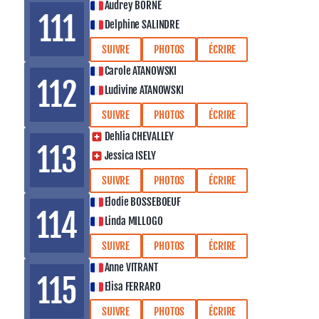
Audrey BORNE
111
Delphine SALINDRE
SUIVRE
PHOTOS
ÉCRIRE
Carole ATANOWSKI
112
Ludivine ATANOWSKI
SUIVRE
PHOTOS
ÉCRIRE
Dehlia CHEVALLEY
113
Jessica ISELY
SUIVRE
PHOTOS
ÉCRIRE
Elodie BOSSEBOEUF
114
Linda MILLOGO
SUIVRE
PHOTOS
ÉCRIRE
Anne VITRANT
115
Elisa FERRARO
SUIVRE
PHOTOS
ÉCRIRE