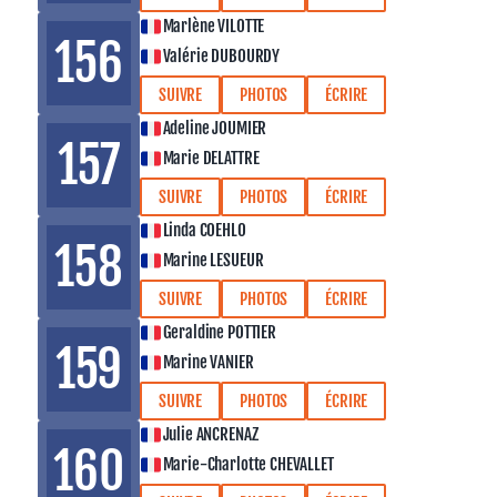
Marlène VILOTTE
156
Valérie DUBOURDY
SUIVRE
PHOTOS
ÉCRIRE
Adeline JOUMIER
157
Marie DELATTRE
SUIVRE
PHOTOS
ÉCRIRE
Linda COEHLO
158
Marine LESUEUR
SUIVRE
PHOTOS
ÉCRIRE
Geraldine POTTIER
159
Marine VANIER
SUIVRE
PHOTOS
ÉCRIRE
Julie ANCRENAZ
160
Marie-Charlotte CHEVALLET