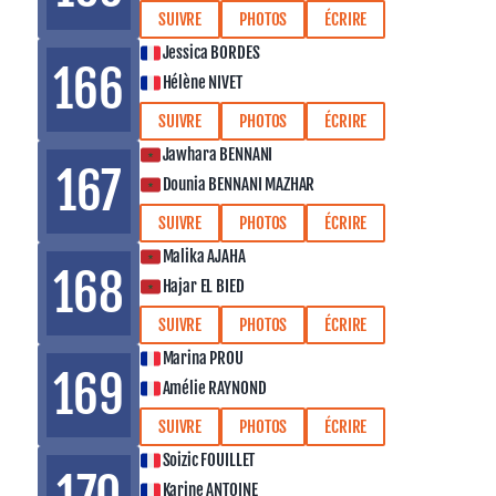
SUIVRE
PHOTOS
ÉCRIRE
Jessica BORDES
166
Hélène NIVET
SUIVRE
PHOTOS
ÉCRIRE
Jawhara BENNANI
167
Dounia BENNANI MAZHAR
SUIVRE
PHOTOS
ÉCRIRE
Malika AJAHA
168
Hajar EL BIED
SUIVRE
PHOTOS
ÉCRIRE
Marina PROU
169
Amélie RAYNOND
SUIVRE
PHOTOS
ÉCRIRE
Soizic FOUILLET
Karine ANTOINE