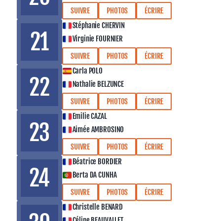
SUIVRE
PHOTOS
ÉCRIRE
Stéphanie CHERVIN
21
Virginie FOURNIER
SUIVRE
PHOTOS
ÉCRIRE
Carla POLO
22
Nathalie BELZUNCE
SUIVRE
PHOTOS
ÉCRIRE
Emilie CAZAL
23
Aimée AMBROSINO
SUIVRE
PHOTOS
ÉCRIRE
Béatrice BORDIER
24
Berta DA CUNHA
SUIVRE
PHOTOS
ÉCRIRE
Christelle BENARD
Céline BEAUVALLET