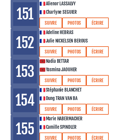
Alienor LASSALVY
151
Charlyne SEGUIER
SUIVRE
PHOTOS
ÉCRIRE
Adeline HEBRAS
152
Julie NICKELSEN BEROUS
SUIVRE
PHOTOS
ÉCRIRE
Nadia BETTAR
153
Yasmina JAOUHER
SUIVRE
PHOTOS
ÉCRIRE
Stéphanie BLANCHET
154
Dung TRAN VAN BA
SUIVRE
PHOTOS
ÉCRIRE
Marie HABERMACHER
155
Camille SPINDLER
SUIVRE
PHOTOS
ÉCRIRE