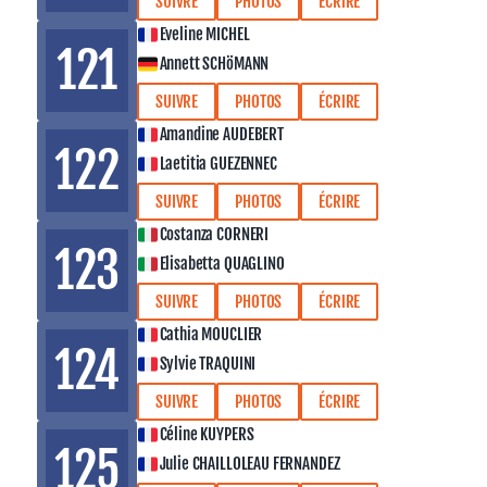
SUIVRE
PHOTOS
ÉCRIRE
Eveline MICHEL
121
Annett SCHöMANN
SUIVRE
PHOTOS
ÉCRIRE
Amandine AUDEBERT
122
Laetitia GUEZENNEC
SUIVRE
PHOTOS
ÉCRIRE
Costanza CORNERI
123
Elisabetta QUAGLINO
SUIVRE
PHOTOS
ÉCRIRE
Cathia MOUCLIER
124
Sylvie TRAQUINI
SUIVRE
PHOTOS
ÉCRIRE
Céline KUYPERS
125
Julie CHAILLOLEAU FERNANDEZ