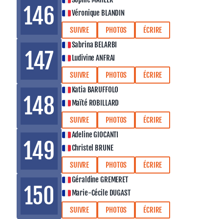
146
Véronique BLANDIN
SUIVRE
PHOTOS
ÉCRIRE
Sabrina BELARBI
147
Ludivine ANFRAI
SUIVRE
PHOTOS
ÉCRIRE
Katia BARUFFOLO
148
Maïté ROBILLARD
SUIVRE
PHOTOS
ÉCRIRE
Adeline GIOCANTI
149
Christel BRUNE
SUIVRE
PHOTOS
ÉCRIRE
Géraldine GREMERET
150
Marie-Cécile DUGAST
SUIVRE
PHOTOS
ÉCRIRE