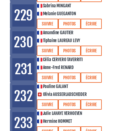
Sabrina MINGANT
229
Melanie GUEGANTON
SUIVRE
PHOTOS
ÉCRIRE
Amandine GAUTIER
230
Tiphaine LAUREAU LEVY
SUIVRE
PHOTOS
ÉCRIRE
Célia CERVERO TAVERRITI
231
Anne-Fred RENARD
SUIVRE
PHOTOS
ÉCRIRE
Pauline GALANT
232
Olivia AUSSERLADSCHEIDER
SUIVRE
PHOTOS
ÉCRIRE
Julie LAHAYE VERHOEVEN
233
Hermine HOMMET