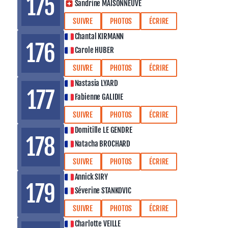
175
Sandrine MAISONNEUVE
SUIVRE
PHOTOS
ÉCRIRE
Chantal KIRMANN
176
Carole HUBER
SUIVRE
PHOTOS
ÉCRIRE
Nastasia LYARD
177
Fabienne GALIDIE
SUIVRE
PHOTOS
ÉCRIRE
Domitille LE GENDRE
178
Natacha BROCHARD
SUIVRE
PHOTOS
ÉCRIRE
Annick SIRY
179
Séverine STANKOVIC
SUIVRE
PHOTOS
ÉCRIRE
Charlotte VEILLE