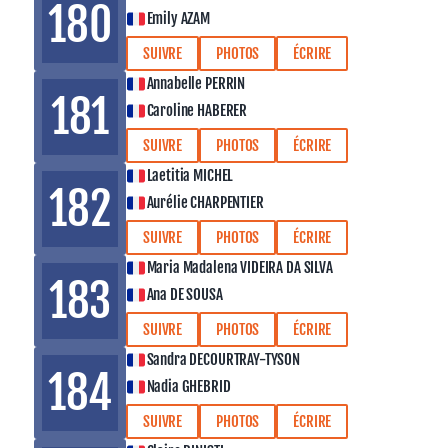
180
Emily AZAM
SUIVRE
PHOTOS
ÉCRIRE
Annabelle PERRIN
181
Caroline HABERER
SUIVRE
PHOTOS
ÉCRIRE
Laetitia MICHEL
182
Aurélie CHARPENTIER
SUIVRE
PHOTOS
ÉCRIRE
Maria Madalena VIDEIRA DA SILVA
183
Ana DE SOUSA
SUIVRE
PHOTOS
ÉCRIRE
Sandra DECOURTRAY-TYSON
184
Nadia GHEBRID
SUIVRE
PHOTOS
ÉCRIRE