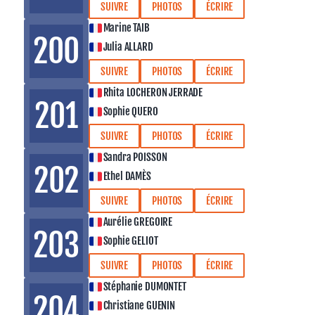
SUIVRE
PHOTOS
ÉCRIRE
Marine TAIB
200
Julia ALLARD
SUIVRE
PHOTOS
ÉCRIRE
Rhita LOCHERON JERRADE
201
Sophie QUERO
SUIVRE
PHOTOS
ÉCRIRE
Sandra POISSON
202
Ethel DAMÈS
SUIVRE
PHOTOS
ÉCRIRE
Aurélie GREGOIRE
203
Sophie GELIOT
SUIVRE
PHOTOS
ÉCRIRE
Stéphanie DUMONTET
204
Christiane GUENIN