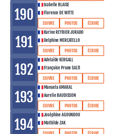
Isabelle BLAISE
190
Florence DE WITTE
SUIVRE
PHOTOS
ÉCRIRE
Karine REYBIER JURADO
191
Delphine MERCATELLO
SUIVRE
PHOTOS
ÉCRIRE
Adelaïde KERGALL
192
Françoise Prune SALTI
SUIVRE
PHOTOS
ÉCRIRE
Manuela AMARAL
193
Aurelie BAUDISSON
SUIVRE
PHOTOS
ÉCRIRE
Joséphine AGOUNDOU
194
Mathilde ZAK
SUIVRE
PHOTOS
ÉCRIRE