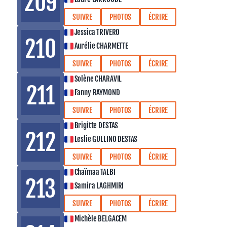
209
SUIVRE
PHOTOS
ÉCRIRE
Jessica TRIVERO
210
Aurélie CHARMETTE
SUIVRE
PHOTOS
ÉCRIRE
Solène CHARAVIL
211
Fanny RAYMOND
SUIVRE
PHOTOS
ÉCRIRE
Brigitte DESTAS
212
Leslie GULLINO DESTAS
SUIVRE
PHOTOS
ÉCRIRE
Chaïmaa TALBI
213
Samira LAGHMIRI
SUIVRE
PHOTOS
ÉCRIRE
Michèle BELGACEM