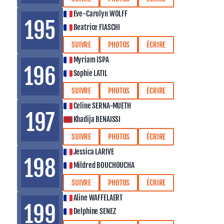
Eve-Carolyn WOLFF
195
Beatrice FIASCHI
SUIVRE
PHOTOS
ÉCRIRE
Myriam ISPA
196
Sophie LATIL
SUIVRE
PHOTOS
ÉCRIRE
Celine SERNA-MUETH
197
Khadija BENAISSI
SUIVRE
PHOTOS
ÉCRIRE
Jessica LARIVE
198
Mildred BOUCHOUCHA
SUIVRE
PHOTOS
ÉCRIRE
Aline WAFFELAERT
199
Delphine SENEZ