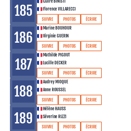
Claire BINISTI
185
Florence VILLARECCI
SUIVRE
PHOTOS
ÉCRIRE
Marine BOUHOUR
186
Virginie GUERIN
SUIVRE
PHOTOS
ÉCRIRE
Mathilde PIGOUT
187
Lucille DECKER
SUIVRE
PHOTOS
ÉCRIRE
Audrey MIOQUE
188
Anne ROUSSEL
SUIVRE
PHOTOS
ÉCRIRE
Hélène HAUSS
189
Séverine RIZZI
SUIVRE
PHOTOS
ÉCRIRE