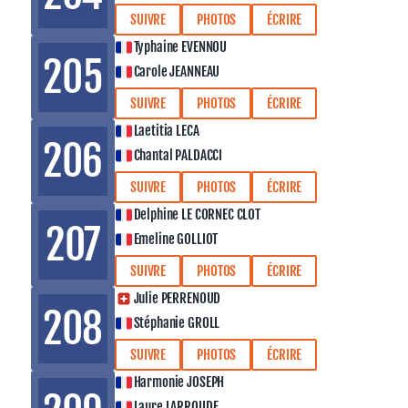
SUIVRE
PHOTOS
ÉCRIRE
Typhaine EVENNOU
205
Carole JEANNEAU
SUIVRE
PHOTOS
ÉCRIRE
Laetitia LECA
206
Chantal PALDACCI
SUIVRE
PHOTOS
ÉCRIRE
Delphine LE CORNEC CLOT
207
Emeline GOLLIOT
SUIVRE
PHOTOS
ÉCRIRE
Julie PERRENOUD
208
Stéphanie GROLL
SUIVRE
PHOTOS
ÉCRIRE
Harmonie JOSEPH
Laure LARROUDE