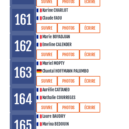
SUIVRE
PHOTOS
ÉCRIRE
Karine CHARLOT
161
Claude FAOU
SUIVRE
PHOTOS
ÉCRIRE
Marie BOYADJIAN
162
Emeline CALENDER
SUIVRE
PHOTOS
ÉCRIRE
Muriel MOPTY
163
Chantal HOFFMANN PALUMBO
SUIVRE
PHOTOS
ÉCRIRE
Aurélie CATTANEO
164
Nathalie COURREGES
SUIVRE
PHOTOS
ÉCRIRE
Laure BAUDRY
165
Marina BEDOUIN