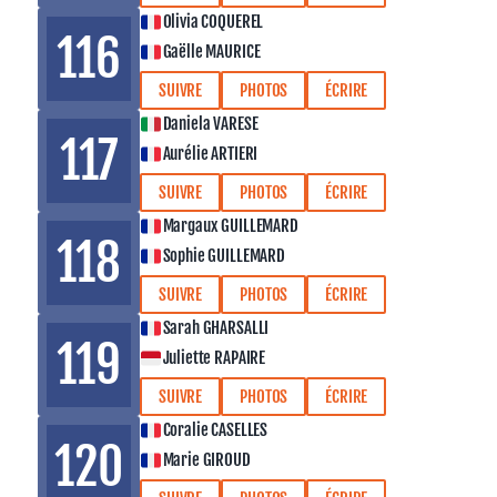
Olivia COQUEREL
116
Gaëlle MAURICE
SUIVRE
PHOTOS
ÉCRIRE
Daniela VARESE
117
Aurélie ARTIERI
SUIVRE
PHOTOS
ÉCRIRE
Margaux GUILLEMARD
118
Sophie GUILLEMARD
SUIVRE
PHOTOS
ÉCRIRE
Sarah GHARSALLI
119
Juliette RAPAIRE
SUIVRE
PHOTOS
ÉCRIRE
Coralie CASELLES
120
Marie GIROUD