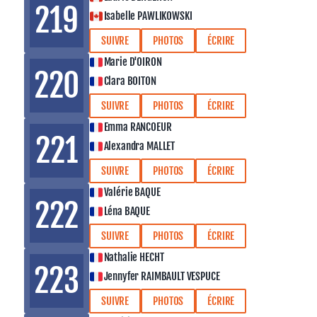
219
Isabelle PAWLIKOWSKI
SUIVRE
PHOTOS
ÉCRIRE
Marie D'OIRON
220
Clara BOITON
SUIVRE
PHOTOS
ÉCRIRE
Emma RANCOEUR
221
Alexandra MALLET
SUIVRE
PHOTOS
ÉCRIRE
Valérie BAQUE
222
Léna BAQUE
SUIVRE
PHOTOS
ÉCRIRE
Nathalie HECHT
223
Jennyfer RAIMBAULT VESPUCE
SUIVRE
PHOTOS
ÉCRIRE