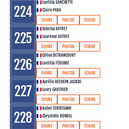
Laetitia SANCHETTE
224
Claire PARA
SUIVRE
PHOTOS
ÉCRIRE
Sabrina AUTRET
225
Laurence AUTRET
SUIVRE
PHOTOS
ÉCRIRE
Céline BETRANCOURT
226
Laetitia FÉDERBE
SUIVRE
PHOTOS
ÉCRIRE
Aurélie HECHEMI JASICKI
227
Laury GAUTHIER
SUIVRE
PHOTOS
ÉCRIRE
Isabel TORRESANO
228
Chrystelle RONDEL
SUIVRE
PHOTOS
ÉCRIRE