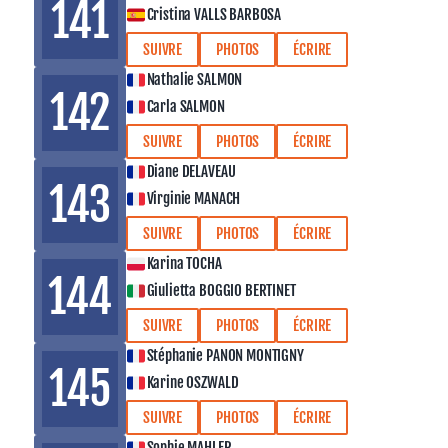
141
Cristina VALLS BARBOSA
SUIVRE
PHOTOS
ÉCRIRE
Nathalie SALMON
142
Carla SALMON
SUIVRE
PHOTOS
ÉCRIRE
Diane DELAVEAU
143
Virginie MANACH
SUIVRE
PHOTOS
ÉCRIRE
Karina TOCHA
144
Giulietta BOGGIO BERTINET
SUIVRE
PHOTOS
ÉCRIRE
Stéphanie PANON MONTIGNY
145
Karine OSZWALD
SUIVRE
PHOTOS
ÉCRIRE
Sophie MAHLER