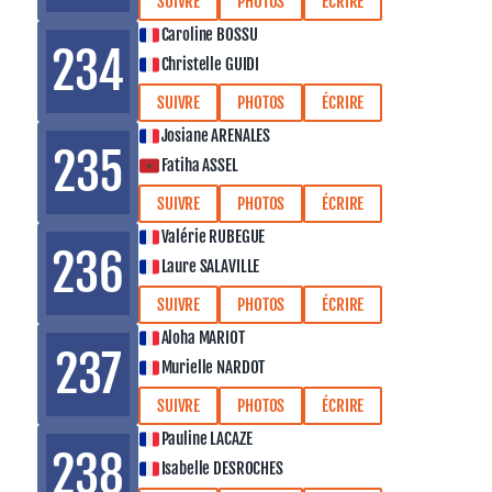
SUIVRE
PHOTOS
ÉCRIRE
Caroline BOSSU
234
Christelle GUIDI
SUIVRE
PHOTOS
ÉCRIRE
Josiane ARENALES
235
Fatiha ASSEL
SUIVRE
PHOTOS
ÉCRIRE
Valérie RUBEGUE
236
Laure SALAVILLE
SUIVRE
PHOTOS
ÉCRIRE
Aloha MARIOT
237
Murielle NARDOT
SUIVRE
PHOTOS
ÉCRIRE
Pauline LACAZE
238
Isabelle DESROCHES