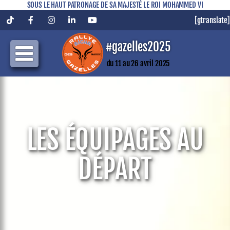
SOUS LE HAUT PATRONAGE DE SA MAJESTÉ LE ROI MOHAMMED VI
[gtranslate]
Tiktok
Facebook
Instagram
LinkedIn
YouTube
#gazelles2025
du 11 au 26 avril 2025
LES ÉQUIPAGES AU
DÉPART