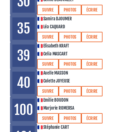
30
SUIVRE
PHOTOS
ÉCRIRE
Samira DJOUMER
35
Léa CAQUARD
SUIVRE
PHOTOS
ÉCRIRE
Elisabeth KRAFT
39
Celia MASCART
SUIVRE
PHOTOS
ÉCRIRE
Axelle MASSON
40
Colette JOYEUSE
SUIVRE
PHOTOS
ÉCRIRE
Emilie BOUDON
100
Marjorie ROMERSA
SUIVRE
PHOTOS
ÉCRIRE
Stéphanie CART