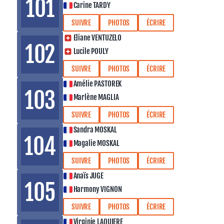
101
Carine TARDY
SUIVRE
PHOTOS
ÉCRIRE
Eliane VENTUZELO
102
Lucile POULY
SUIVRE
PHOTOS
ÉCRIRE
Amélie PASTOREK
103
Marlène MAGLIA
SUIVRE
PHOTOS
ÉCRIRE
Sandra MOSKAL
104
Magalie MOSKAL
SUIVRE
PHOTOS
ÉCRIRE
Anaïs JUGE
105
Harmony VIGNON
SUIVRE
PHOTOS
ÉCRIRE
Virginie LAQUIERE