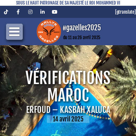
SOUS LE HAUT PATRONAGE DE SA MAJESTÉ LE ROI MOHAMMED VI
[gtranslate]
Tiktok
Facebook
Instagram
LinkedIn
YouTube
#gazelles2025
du 11 au 26 avril 2025
VÉRIFICATIONS
MAROC
ERFOUD – KASBAH XALUCA
14 avril 2025