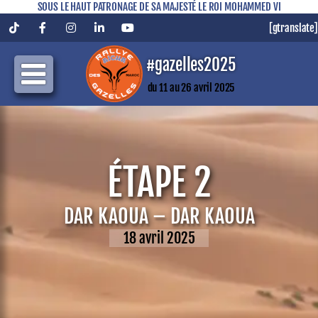
SOUS LE HAUT PATRONAGE DE SA MAJESTÉ LE ROI MOHAMMED VI
[gtranslate]
Tiktok
Facebook
Instagram
LinkedIn
YouTube
#gazelles2025
du 11 au 26 avril 2025
ÉTAPE 2
DAR KAOUA – DAR KAOUA
18 avril 2025