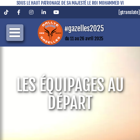
SOUS LE HAUT PATRONAGE DE SA MAJESTÉ LE ROI MOHAMMED VI
[gtranslate]
Tiktok
Facebook
Instagram
LinkedIn
YouTube
#gazelles2025
du 11 au 26 avril 2025
LES ÉQUIPAGES AU
DÉPART