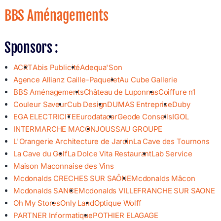
BBS Aménagements
Sponsors :
ACRT
Abis Publicité
Adequa'Son
Agence Allianz Caille-Paquelet
Au Cube Gallerie
BBS Aménagements
Château de Luponnas
Coiffure n1
Couleur Saveur
Cub Design
DUMAS Entreprise
Duby
EGA ELECTRICITE
Eurodatacar
Geode Conseils
IGOL
INTERMARCHE MACON
JOUSSAU GROUPE
L'Orangerie Architecture de Jardin
La Cave des Tournons
La Cave du Golf
La Dolce Vita Restaurant
Lab Service
Maison Maconnaise des Vins
Mcdonalds CRECHES SUR SAÔNE
Mcdonalds Mâcon
Mcdonalds SANCE
Mcdonalds VILLEFRANCHE SUR SAONE
Oh My Stores
Only Land
Optique Wolff
PARTNER Informatique
POTHIER ELAGAGE