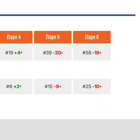
Étape 4
Étape 5
Étape 6
#19
+4
#39
-20
#58
-19
#6
+2
#15
-9
#25
-10
n