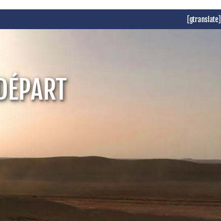
[gtranslate]
 DÉPART