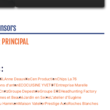
nsors
 PRINCIPAL
 :
ASL
Anne Deauville
Cen Production
Chips La 76
ons d'antan
ECOCUISINE YVETOT
Entreprise Marelle
Crotz
Groupe Depestele
Groupe ECE
Headhunting Factory
rmes et Beauté
Jardin en Seine
L'atelier d'Eugène
du Hammam
Maison Vatelier
Prestige Auto
Roches Blanches