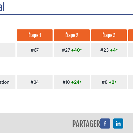
al
Étape 1
Étape 2
Étape 3
#67
#27
+40
#23
+4
ation
#34
#10
+24
#8
+2
PARTAGER
Facebook
LinkedI