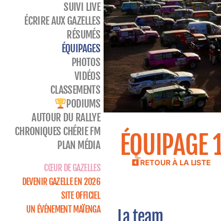
SUIVI LIVE
ÉCRIRE AUX GAZELLES
RÉSUMÉS
ÉQUIPAGES
PHOTOS
VIDÉOS
CLASSEMENTS
PODIUMS
AUTOUR DU RALLYE
CHRONIQUES CHÉRIE FM
ÉQUIPAGE 
PLAN MÉDIA
RETOUR À LA LISTE
CŒUR DE GAZELLES
DEVENIR GAZELLE EN 2026
SITE OFFICIEL
UN ÉVÉNEMENT MAÏENGA
La team