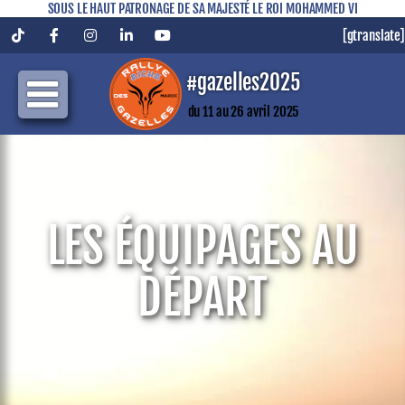
SOUS LE HAUT PATRONAGE DE SA MAJESTÉ LE ROI MOHAMMED VI
[gtranslate]
Tiktok
Facebook
Instagram
LinkedIn
YouTube
#gazelles2025
du 11 au 26 avril 2025
LES ÉQUIPAGES AU
DÉPART