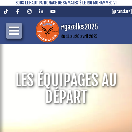
SOUS LE HAUT PATRONAGE DE SA MAJESTÉ LE ROI MOHAMMED VI
[gtranslate]
Tiktok
Facebook
Instagram
LinkedIn
YouTube
#gazelles2025
du 11 au 26 avril 2025
LES ÉQUIPAGES AU
DÉPART