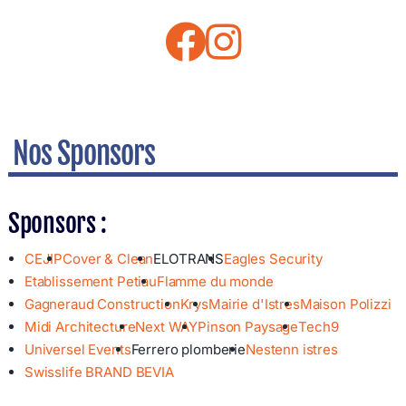
Nos Sponsors
Sponsors :
CEJIP
Cover & Clean
ELOTRANS
Eagles Security
Etablissement Petiau
Flamme du monde
Gagneraud Construction
Krys
Mairie d'Istres
Maison Polizzi
Midi Architecture
Next WAY
Pinson Paysage
Tech9
Universel Events
Ferrero plomberie
Nestenn istres
Swisslife BRAND BEVIA