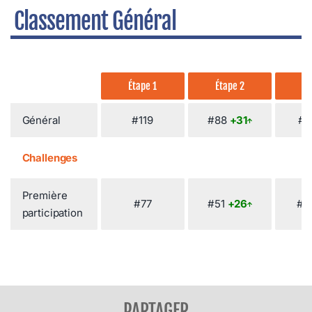
Classement Général
Étape 1
Étape 2
Ét
Général
#119
#88
+31
#8
Challenges
Première
#77
#51
+26
#4
participation
PARTAGER