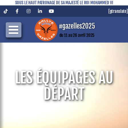
SOUS LE HAUT PATRONAGE DE SA MAJESTÉ LE ROI MOHAMMED VI
[gtranslate]
Tiktok
Facebook
Instagram
LinkedIn
YouTube
#gazelles2025
du 11 au 26 avril 2025
LES ÉQUIPAGES AU
DÉPART