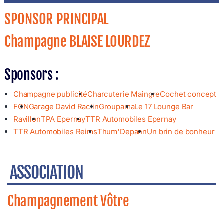
SPONSOR PRINCIPAL
Champagne BLAISE LOURDEZ
Sponsors :
Champagne publicité
Charcuterie Maingre
Cochet concept
FCN
Garage David Raclin
Groupama
Le 17 Lounge Bar
Ravillon
TPA Epernay
TTR Automobiles Epernay
TTR Automobiles Reims
Thum'Depann
Un brin de bonheur
ASSOCIATION
Champagnement Vôtre