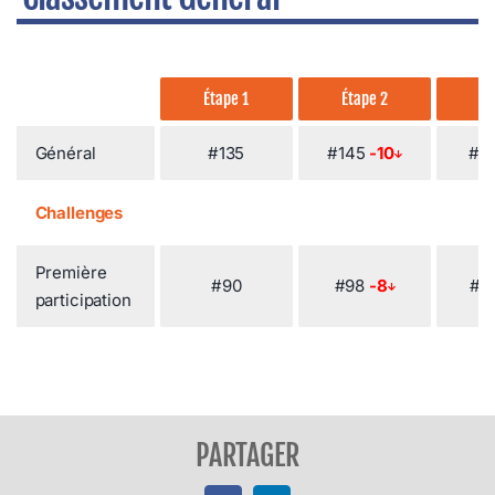
Étape 1
Étape 2
Ét
Général
#135
#145
-10
#1
Challenges
Première
#90
#98
-8
#1
participation
PARTAGER