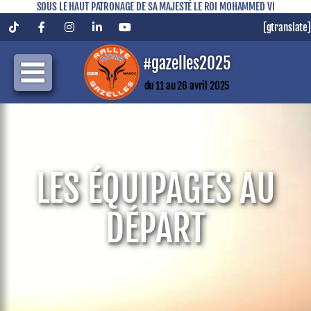
SOUS LE HAUT PATRONAGE DE SA MAJESTÉ LE ROI MOHAMMED VI
[gtranslate]
Tiktok
Facebook
Instagram
LinkedIn
YouTube
#gazelles2025
du 11 au 26 avril 2025
LES ÉQUIPAGES AU
DÉPART