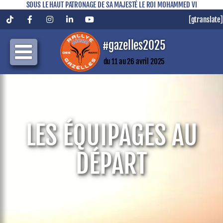
SOUS LE HAUT PATRONAGE DE SA MAJESTÉ LE ROI MOHAMMED VI
[gtranslate]
Tiktok
Facebook
Instagram
LinkedIn
YouTube
#gazelles2025
du 11 au 26 avril 2025
LES ÉQUIPAGES AU
DÉPART