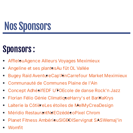
Nos Sponsors
Sponsors :
Afflelou
Agence Ailleurs Voyages Meximieux
Angeline et ses plantes
Au fût OL Vallée
Bugey Raid Aventure
Cap'Ain
Carrefour Market Meximieux
Communauté de Communes Plaine de l'Ain
Concept Adhésif
EDF UTO
Ecole de danse Rock'n Jazz
Florian Félio Génie Climatique
Harry's et Barilla
Krys
Laiterie la Côtière
Les étoiles de Mel
MyCreaDesign
Méridio Restaurant
NJE
Ozédéco
Pixel Chrom
Planet Fitness Ambérieu
SIGEDI
Servignat SAS
Wemaj'in
Womfit