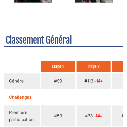
Classement Général
Étape 1
Étape 2
Ét
Général
#99
#113
-14
#
Challenges
Première
#59
#73
-14
#
participation