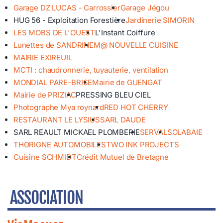
Garage DZ LUCAS - Carrossier
Garage Jégou
HUG 56 - Exploitation Forestière
Jardinerie SIMORIN
LES MOBS DE L'OUEST
L'Instant Coiffure
Lunettes de SANDRINE
M@ NOUVELLE CUISINE
MAIRIE EXIREUIL
MCTI : chaudronnerie, tuyauterie, ventilation
MONDIAL PARE-BRISE
Mairie de GUENGAT
Mairie de PRIZIAC
PRESSING BLEU CIEL
Photographe Mya roynard
RED HOT CHERRY
RESTAURANT LE LYSIUS
SARL DAUDE
SARL REAULT MICKAEL PLOMBERIE
SERVAL
SOLABAIE
THORIGNE AUTOMOBILES
TWO INK PROJECTS
Cuisine SCHMIDT
Crédit Mutuel de Bretagne
ASSOCIATION