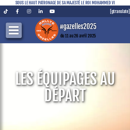
SOUS LE HAUT PATRONAGE DE SA MAJESTÉ LE ROI MOHAMMED VI
[gtranslate]
Tiktok
Facebook
Instagram
LinkedIn
YouTube
#gazelles2025
du 11 au 26 avril 2025
LES ÉQUIPAGES AU
DÉPART