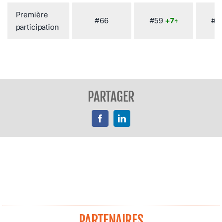
Première
#66
#59
+7
#5
participation
PARTAGER
Facebook
LinkedIn
PARTENAIRES