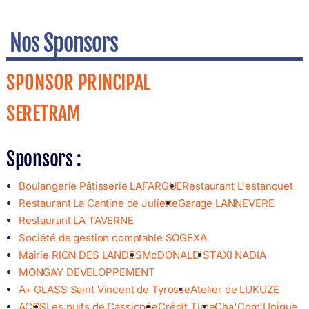
Nos Sponsors
SPONSOR PRINCIPAL
SERETRAM
Sponsors :
Boulangerie Pâtisserie LAFARGUE
Restaurant L'estanquet
Restaurant La Cantine de Juliette
Garage LANNEVERE
Restaurant LA TAVERNE
Société de gestion comptable SOGEXA
Mairie RION DES LANDES
McDONALD'S
TAXI NADIA
MONGAY DEVELOPPEMENT
A+ GLASS Saint Vincent de Tyrosse
Atelier de LUKUZE
ACQS
Les nuits de Cassiopée
Crédit Time
Cha'Com'Unique