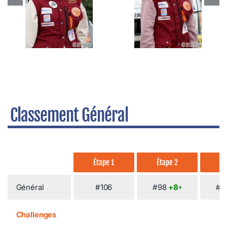
Classement Général
Étape 1
Étape 2
Ét
Général
#106
#98
+8
#9
Challenges