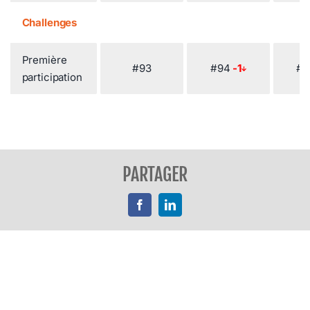
Challenges
Première
#93
#94
-1
#
participation
PARTAGER
Facebook
LinkedIn