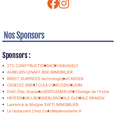
Nos Sponsors
Sponsors :
2TC CONSTRUCTIONS
ACEF
AQUASELF
AURELIEN LENAFF BSK IMMOBILIER
BREST SURFACES technologique
CASDEN
CEGELEC BREST
CLEA COM
COZIGOU
DIM
Distri Élec Guipavas
GENTLEMEN ONLY
Garage de l'Iroise
HEXTENSO
K-LIBOIS
KERLEROUX
LE GLENN
LE KRAKEN
Laurence le Moigne SAFTI IMMOBILIER
Le restaurant Chez Coco
Mademoiselle H