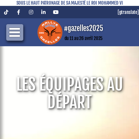
SOUS LE HAUT PATRONAGE DE SA MAJESTÉ LE ROI MOHAMMED VI
[gtranslate]
Tiktok
Facebook
Instagram
LinkedIn
YouTube
#gazelles2025
du 11 au 26 avril 2025
LES ÉQUIPAGES AU
DÉPART