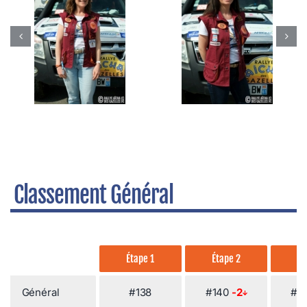
Classement Général
Étape 1
Étape 2
Ét
Général
#138
#140
-2
#1