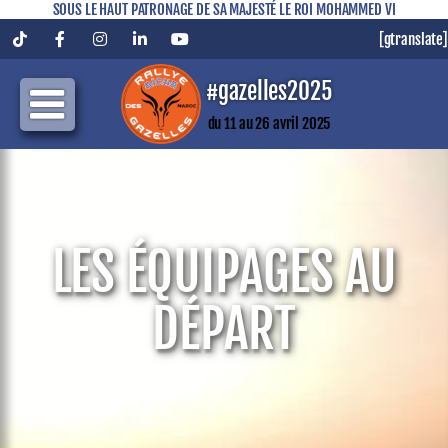
SOUS LE HAUT PATRONAGE DE SA MAJESTÉ LE ROI MOHAMMED VI
[gtranslate]
Tiktok
Facebook
Instagram
LinkedIn
YouTube
#gazelles2025
du 11 au 26 avril 2025
LES ÉQUIPAGES AU
DÉPART