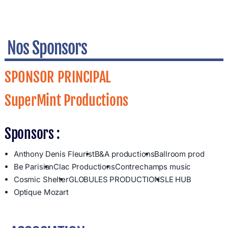
Nos Sponsors
SPONSOR PRINCIPAL
SuperMint Productions
Sponsors :
Anthony Denis Fleurist
B&A productions
Ballroom prod
Be Parisian
Clac Productions
Contrechamps music
Cosmic Shelter
GLOBULES PRODUCTIONS
LE HUB
Optique Mozart