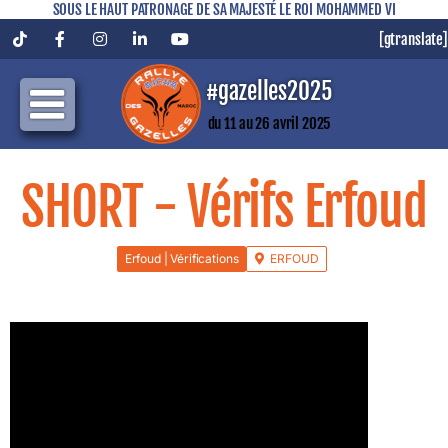
SOUS LE HAUT PATRONAGE DE SA MAJESTÉ LE ROI MOHAMMED VI
[gtranslate]
Tiktok
Facebook
Instagram
LinkedIn
YouTube
#gazelles2025
du 11 au 26 avril 2025
SHORT - Vérifs Erfoud
Erfoud | Vérifications
ERFOUD