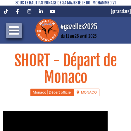
SOUS LE HAUT PATRONAGE DE SA MAJESTÉ LE ROI MOHAMMED VI
[gtranslate]
Tiktok
Facebook
Instagram
LinkedIn
YouTube
#gazelles2025
du 11 au 26 avril 2025
SHORT - Départ de
Monaco
Monaco | Départ officiel
MONACO