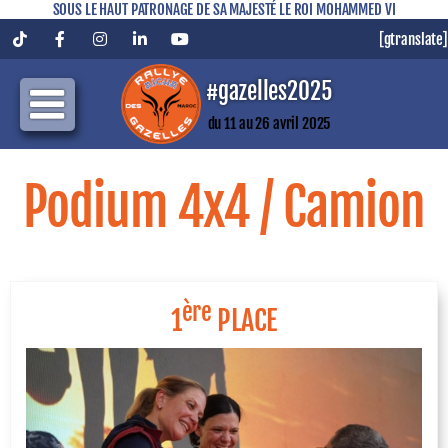
SOUS LE HAUT PATRONAGE DE SA MAJESTÉ LE ROI MOHAMMED VI
[gtranslate]
Tiktok
Facebook
Instagram
LinkedIn
YouTube
#gazelles2025
du 11 au 26 avril 2025
Podium 4x4 / Camion
ère
1
PLACE