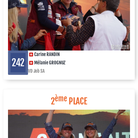
Carine RANDIN
242
Mélanie GROGNUZ
VD Job SA
ème
2
PLACE