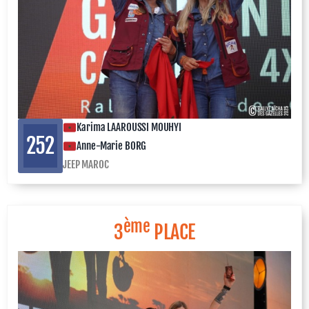
Karima LAAROUSSI MOUHYI
252
Anne-Marie BORG
JEEP MAROC
ème
3
PLACE