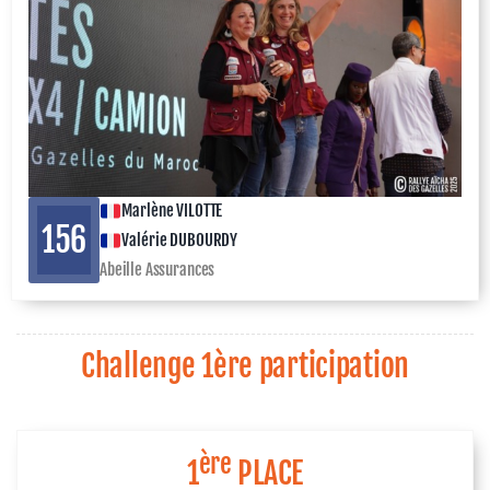
Marlène VILOTTE
156
Valérie DUBOURDY
Abeille Assurances
Challenge 1ère participation
ère
1
PLACE