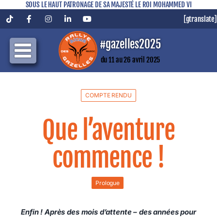
SOUS LE HAUT PATRONAGE DE SA MAJESTÉ LE ROI MOHAMMED VI
[gtranslate]
Tiktok
Facebook
Instagram
LinkedIn
YouTube
#gazelles2025
du 11 au 26 avril 2025
COMPTE RENDU
Que l’aventure
commence !
Prologue
Enfin ! Après des mois d’attente – des années pour