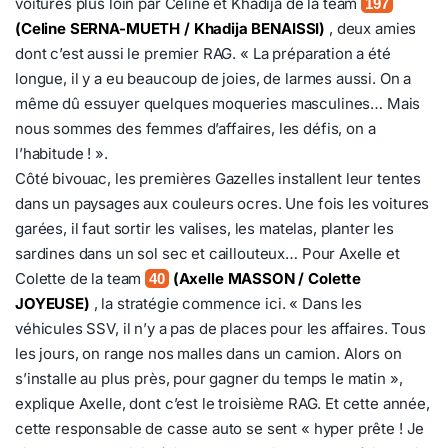
voitures plus loin par Céline et Khadija de la team
197
(Celine SERNA-MUETH / Khadija BENAISSI)
, deux amies
dont c’est aussi le premier RAG. « La préparation a été
longue, il y a eu beaucoup de joies, de larmes aussi. On a
même dû essuyer quelques moqueries masculines… Mais
nous sommes des femmes d’affaires, les défis, on a
l’habitude ! ».
Côté bivouac, les premières Gazelles installent leur tentes
dans un paysages aux couleurs ocres. Une fois les voitures
garées, il faut sortir les valises, les matelas, planter les
sardines dans un sol sec et caillouteux… Pour Axelle et
Colette de la team
(Axelle MASSON / Colette
40
JOYEUSE)
, la stratégie commence ici. « Dans les
véhicules SSV, il n’y a pas de places pour les affaires. Tous
les jours, on range nos malles dans un camion. Alors on
s’installe au plus près, pour gagner du temps le matin »,
explique Axelle, dont c’est le troisième RAG. Et cette année,
cette responsable de casse auto se sent « hyper prête ! Je