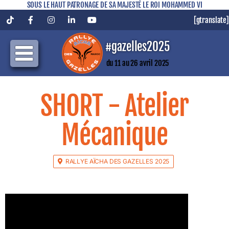
SOUS LE HAUT PATRONAGE DE SA MAJESTÉ LE ROI MOHAMMED VI
[gtranslate]
Tiktok
Facebook
Instagram
LinkedIn
YouTube
#gazelles2025
du 11 au 26 avril 2025
SHORT - Atelier
Mécanique
RALLYE AÏCHA DES GAZELLES 2025