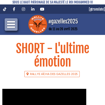
SOUS LE HAUT PATRONAGE DE SA MAJESTÉ LE ROI MOHAMMED VI
[gtranslate]
Tiktok
Facebook
Instagram
LinkedIn
YouTube
#gazelles2025
du 11 au 26 avril 2025
SHORT - L'ultime
émotion
RALLYE AÏCHA DES GAZELLES 2025